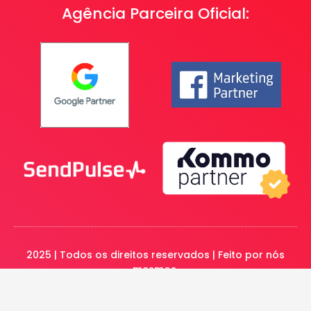
Agência Parceira Oficial:
2025 | Todos os direitos reservados | Feito por nós
mesmos.
© Agência Novo Foco - Marketing Digital e
Performance - CNPJ: 23.191.829/0001-14