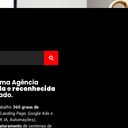
ma Agência
da
e
reconhecida
ado.
abalho
360 graus
de
(Landing Page, Google Ads e
, IA, Automações)
,
faturamento
de centenas de