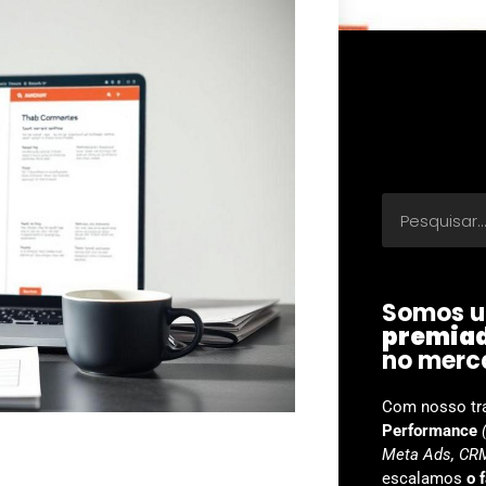
Somos u
premia
no merc
Com nosso tr
Performance
Meta Ads, CRM
escalamos
o 