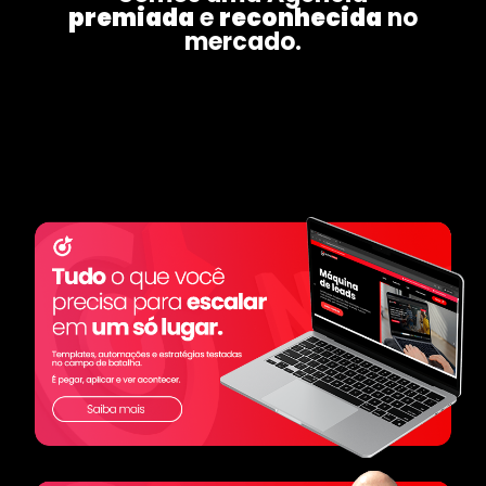
premiada
e
reconhecida
no
mercado.