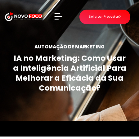
Solicitar Proposta
VOLTAR PARA O INÍCIO
AUTOMAÇÃO DE MARKETING
IA no Marketing: Como Usar
a Inteligência Artificial Para
Melhorar a Eficácia da Sua
Comunicação?