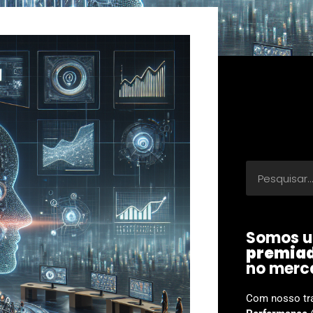
Somos u
premia
no merc
Com nosso tr