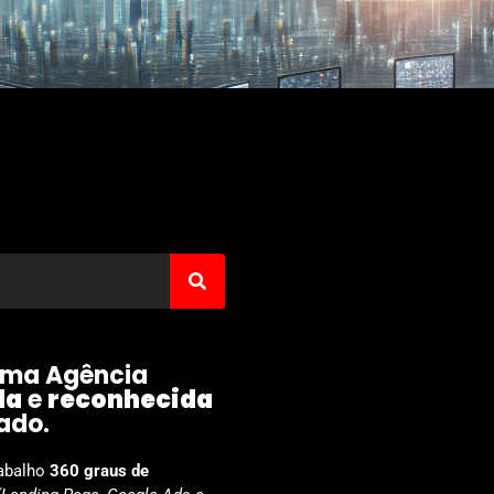
ma Agência
da
e
reconhecida
ado.
abalho
360 graus
de