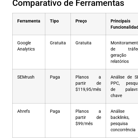
Comparativo de Ferramentas
Ferramenta
Tipo
Preço
Principais
Funcionalida
Google
Gratuita
Gratuita
Monitoramen
Analytics
de tráfeg
geração 
relatórios
SEMrush
Paga
Planos a
Análise de S
partir de
PPC, pesqu
$119,95/mês
de palavra
chave
Ahrefs
Paga
Planos a
Análise 
partir de
backlinks,
$99/mês
pesquisa 
concorrência