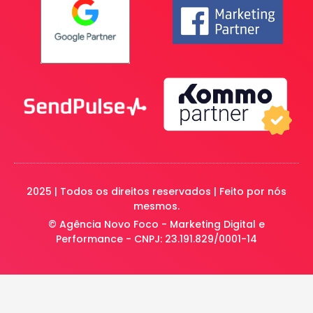
2025 | Todos os direitos reservados | Feito por nós
mesmos.
© Agência Novo Foco - Marketing Digital e
Performance - CNPJ: 23.191.829/0001-14