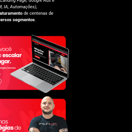
(Landing Page, Google Ads e
, IA, Automações)
,
faturamento
de centenas de
versos segmentos
.