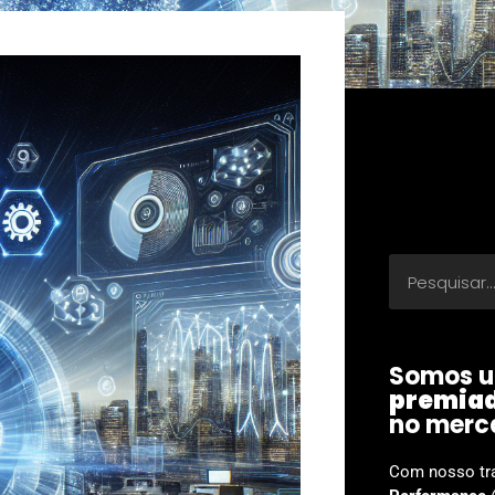
Somos u
premia
no merc
Com nosso tr