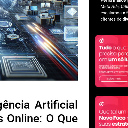
Performance
Meta Ads, CRM
escalamos
o 
clientes de
di
ência Artificial
 Online: O Que