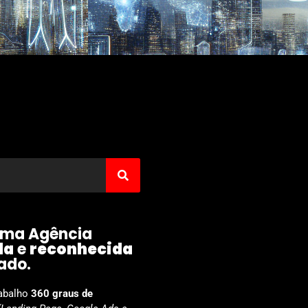
ma Agência
da
e
reconhecida
ado.
abalho
360 graus
de