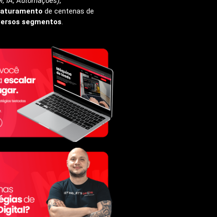
, IA, Automações)
,
faturamento
de centenas de
versos segmentos
.