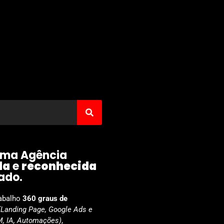
ma Agência
da
e
reconhecida
ado.
abalho
360 graus
de
(Landing Page, Google Ads e
, IA, Automações)
,