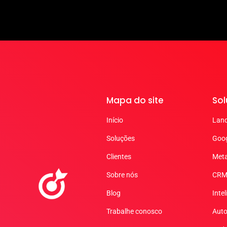
Mapa do site
So
Início
Land
Soluções
Goog
Clientes
Met
Sobre nós
CR
Blog
Intel
Trabalhe conosco
Aut