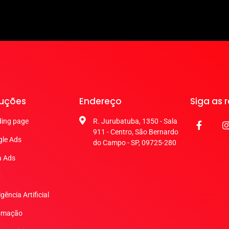
luções
Endereço
Siga as 
ing page
R. Jurubatuba, 1350 - Sala
911 - Centro, São Bernardo
le Ads
do Campo - SP, 09725-280
a Ads
M
igência Artificial
omação